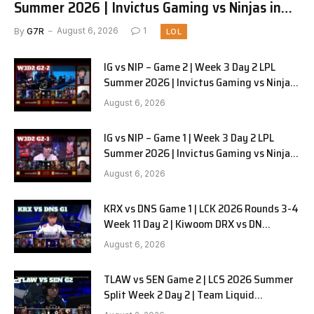
Summer 2026 | Invictus Gaming vs Ninjas in
Pyjamas G3 full
By
G7R
August 6, 2026
1
LOL
IG vs NIP – Game 2 | Week 3 Day 2 LPL
Summer 2026 | Invictus Gaming vs Ninjas
in Pyjamas G2 full
August 6, 2026
IG vs NIP – Game 1 | Week 3 Day 2 LPL
Summer 2026 | Invictus Gaming vs Ninjas
in Pyjamas G1 full
August 6, 2026
KRX vs DNS Game 1 | LCK 2026 Rounds 3-4
Week 11 Day 2 | Kiwoom DRX vs DN
SOOPers G1
August 6, 2026
TLAW vs SEN Game 2 | LCS 2026 Summer
Split Week 2 Day 2 | Team Liquid
Alienware vs Sentinels G2