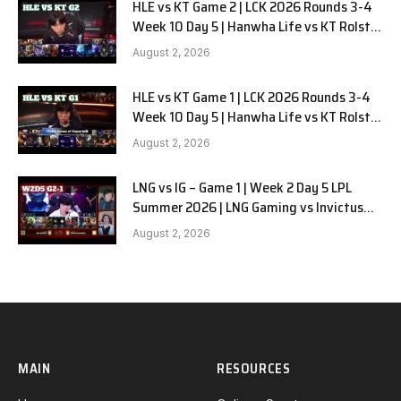
HLE vs KT Game 2 | LCK 2026 Rounds 3-4
Week 10 Day 5 | Hanwha Life vs KT Rolster
G2
August 2, 2026
HLE vs KT Game 1 | LCK 2026 Rounds 3-4
Week 10 Day 5 | Hanwha Life vs KT Rolster
G1
August 2, 2026
LNG vs IG – Game 1 | Week 2 Day 5 LPL
Summer 2026 | LNG Gaming vs Invictus
Gaming G1 full
August 2, 2026
MAIN
RESOURCES