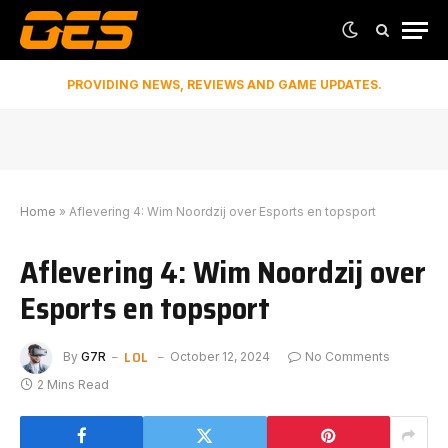
PROVIDING NEWS, REVIEWS AND GAME UPDATES.
Home
»
Aflevering 4: Wim Noordzij over Esports en topsport
Aflevering 4: Wim Noordzij over
Esports en topsport
LOL
By
G7R
October 12, 2024
No Comments
2 Mins Read