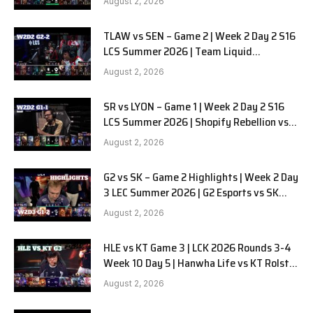
August 2, 2026
TLAW vs SEN – Game 2 | Week 2 Day 2 S16
LCS Summer 2026 | Team Liquid
Alienware vs Sentinels G2 W2D2
August 2, 2026
SR vs LYON – Game 1 | Week 2 Day 2 S16
LCS Summer 2026 | Shopify Rebellion vs
LYON G1 W2D2 Full Game
August 2, 2026
G2 vs SK – Game 2 Highlights | Week 2 Day
3 LEC Summer 2026 | G2 Esports vs SK
Gaming G-2 W2D3
August 2, 2026
HLE vs KT Game 3 | LCK 2026 Rounds 3-4
Week 10 Day 5 | Hanwha Life vs KT Rolster
G3
August 2, 2026